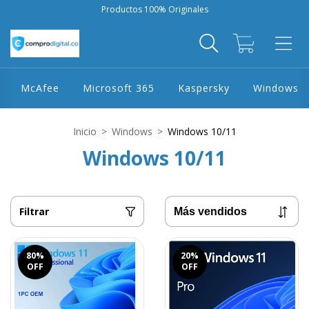
Productos 100% Originales
0
McAfee
Microsoft 365
Kaspersky
Windows
Inicio
>
Windows
>
Windows 10/11
Windows 10/11
Filtrar
80
%
20
%
OFF
OFF