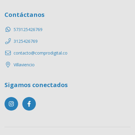
Contáctanos
573125426769
3125426769
contacto@comprodigital.co
Villaviencio
Sigamos conectados