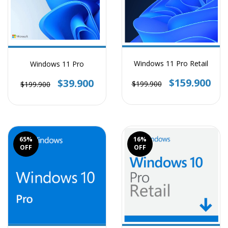
Windows 11 Pro Retail
Windows 11 Pro
$159.900
$39.900
$199.900
$199.900
65
%
16
%
OFF
OFF