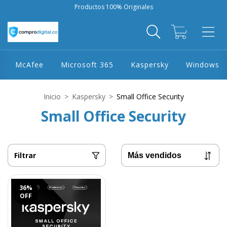
Productos 100% Originales
0
McAfee
Microsoft 365
Kaspersky
Windows
Inicio
>
Kaspersky
>
Small Office Security
Small Office Security
Filtrar
36
%
OFF