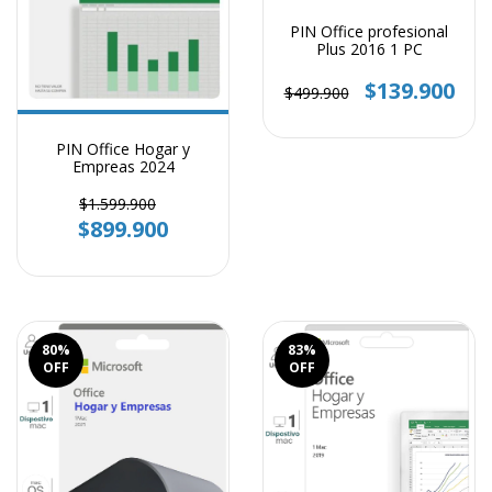
PIN Office profesional
Plus 2016 1 PC
$139.900
$499.900
PIN Office Hogar y
Empreas 2024
$1.599.900
$899.900
80
%
83
%
OFF
OFF