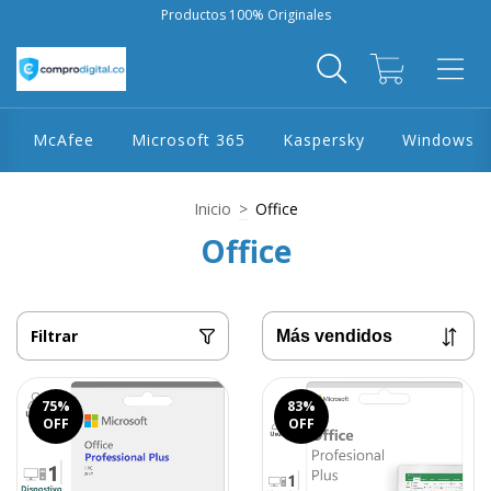
Productos 100% Originales
0
McAfee
Microsoft 365
Kaspersky
Windows
Inicio
>
Office
Office
Filtrar
75
%
83
%
OFF
OFF