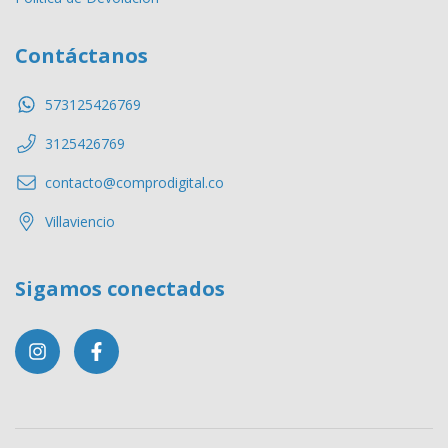
Contáctanos
573125426769
3125426769
contacto@comprodigital.co
Villaviencio
Sigamos conectados